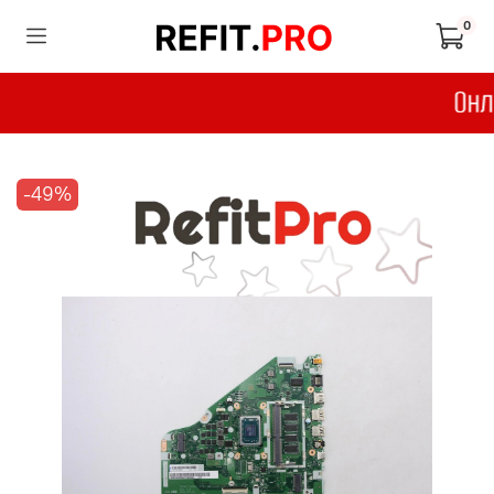
0
-49%