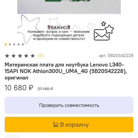
(0)
арт.
5B20S42228
Материнская плата для ноутбука Lenovo L340-
15API NOK Athlon300U_UMA_4G (5B20S42228),
оригинал
10 680 ₽
21 146 ₽
Проверить совместимость
В корзину