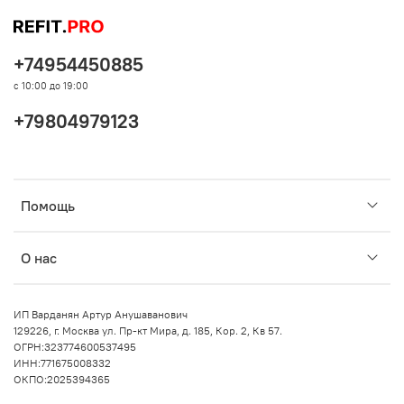
+74954450885
с 10:00 до 19:00
+79804979123
Помощь
О нас
ИП Варданян Артур Анушаванович
129226, г. Москва ул. Пр-кт Мира, д. 185, Кор. 2, Кв 57.
ОГРН:323774600537495
ИНН:771675008332
ОКПО:2025394365