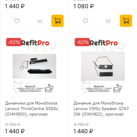
1 440 ₽
1 080 ₽
-62%
-62%
Динамики для Моноблока
Динамик для Моноблока
Lenovo ThinkCentre S500z
Lenovo V310z Speaker QTA7
(01AH900), оригинал
2W (01AH922), оригинал
3 780 ₽
3 780 ₽
1 440 ₽
1 440 ₽