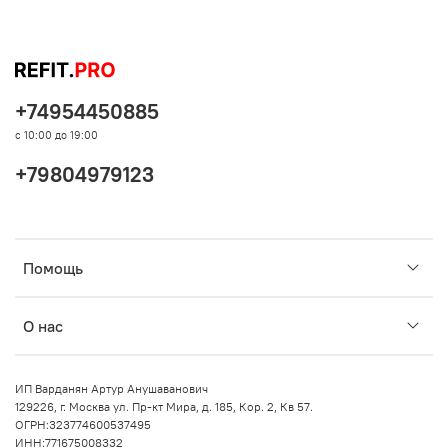
+74954450885
с 10:00 до 19:00
+79804979123
Помощь
О нас
ИП Варданян Артур Анушаванович
129226, г. Москва ул. Пр-кт Мира, д. 185, Кор. 2, Кв 57.
ОГРН:323774600537495
ИНН:771675008332