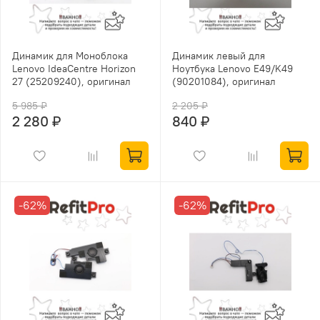
Динамик для Моноблока
Динамик левый для
Lenovo IdeaCentre Horizon
Ноутбука Lenovo E49/K49
27 (25209240), оригинал
(90201084), оригинал
5 985 ₽
2 205 ₽
2 280 ₽
840 ₽
-62%
-62%