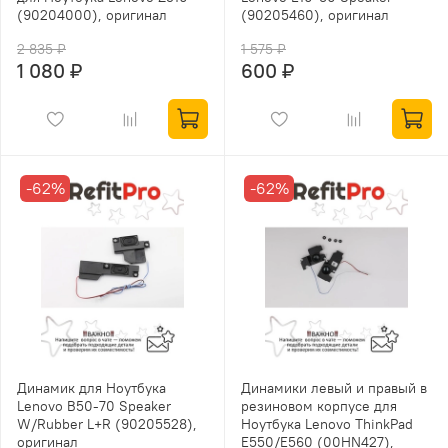
(90204000), оригинал
(90205460), оригинал
2 835 ₽
1 575 ₽
1 080 ₽
600 ₽
-62%
-62%
Динамик для Ноутбука
Динамики левый и правый в
Lenovo B50-70 Speaker
резиновом корпусе для
W/Rubber L+R (90205528),
Ноутбука Lenovo ThinkPad
оригинал
E550/E560 (00HN427),