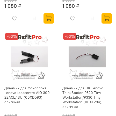
2 835 ₽
2 835 ₽
1 080 ₽
1 080 ₽
-62%
-62%
Динамик для Моноблока
Динамик для ПК Lenovo
Lenovo ideacentre AIO 300-
ThinkStation P320 Tiny
22ACL/ISU (00XD593),
Workstation/P330 Tiny
оригинал
Workstation (00XL284),
оригинал
3 780 ₽
2 835 ₽