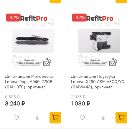
-62%
-62%
Динамик для Моноблока
Динамик для Ноутбука
Lenovo Yoga A940-27ICB
Lenovo X260 ASM VECO/YC
(01AH970), оригинал
(01AW443), оригинал
8 505 ₽
2 835 ₽
3 240 ₽
1 080 ₽