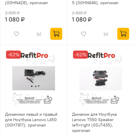
(00HN428), оригинал
5 (00HN646), оригинал
2 835 ₽
2 835 ₽
1 080 ₽
1 080 ₽
-62%
-62%
Динамики левый и правый
Динамик для Ноутбука
для Ноутбука Lenovo L450
Lenovo T550 Speaker
(00HT817), оригинал
left+right (00JT435),
оригинал