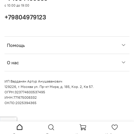
с 10:00 до 19:00
+79804979123
Помощь
О нас
ИП Варданян Артур Анушаванович
129226, г. Москва ул. Пр-кт Мира, д. 185, Кор. 2, Кв 57.
ОГРН:323774600537495
ИНН:771675008332
ОКПО:2025394365