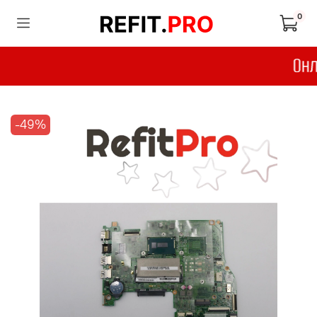
0
-49%