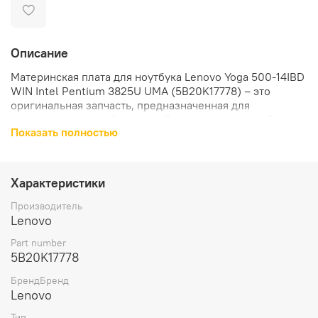
Описание
Материнская плата для ноутбука Lenovo Yoga 500-14IBD
WIN Intel Pentium 3825U UMA (5B20K17778) – это
оригинальная запчасть, предназначенная для
восстановления работоспособности вашего ноутбука
Показать полностью
Lenovo IdeaPad Yoga 500-14IBD.
Материнская плата оснащена процессором Intel
Pentium 3825U, который обеспечивает высокую
Характеристики
производительность и стабильность работы.
Производитель
Интегрированная видеочипсет позволяет наслаждаться
Lenovo
качественным изображением на экране вашего
Part number
ноутбука.
5B20K17778
В комплект поставки материнской платы входит сама
БрендБренд
материнская плата, что позволяет вам сразу приступить
Lenovo
к установке и не тратить время на поиск
Тип