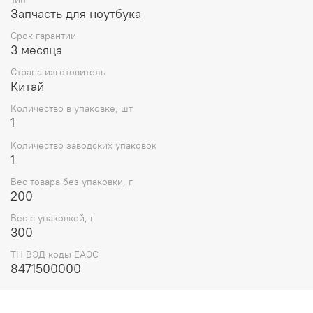
дополнительных комплектующих.
Запчасть для ноутбука
Вес материнской платы составляет всего 300 грамм,
Срок гарантии
что делает ее легкой и удобной для транспортировки и
3 месяца
установки.
Страна изготовитель
Выбирая материнскую плату для ноутбука Lenovo Yoga
Китай
500-14IBD WIN Intel Pentium 3825U UMA (5B20K17778),
Количество в упаковке, шт
вы получаете качественный и надежный продукт от
1
известного бренда Lenovo, который обеспечит
стабильную работу вашего ноутбука и вернет его к
Количество заводских упаковок
жизни.
1
Вес товара без упаковки, г
200
Вес с упаковкой, г
300
ТН ВЭД коды ЕАЭС
8471500000