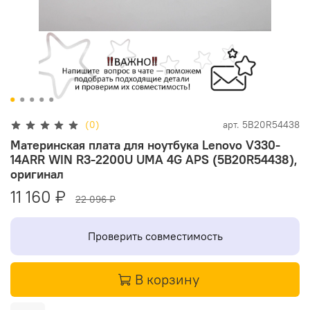
(0)
арт.
5B20R54438
Материнская плата для ноутбука Lenovo V330-
14ARR WIN R3-2200U UMA 4G APS (5B20R54438),
оригинал
11 160 ₽
22 096 ₽
Проверить совместимость
В корзину