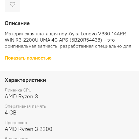
Описание
Материнская плата для ноутбука Lenovo V330-14ARR
WIN R3-2200U UMA 4G APS (5B20R54438) – это
оригинальная запчасть, разработанная специально для
устройств Lenovo.
Показать полностью
Совместимость с устройствами Lenovo: данная
материнская плата разработана специально для
использования в ноутбуках, моноблоках и мониторах
Характеристики
Lenovo.
Линейка CPU
Производительность и надежность: благодаря
AMD Ryzen 3
использованию оригинальных компонентов и
Оперативная память
высококачественных материалов, материнская плата
4 GB
обеспечивает стабильную работу устройства и его
высокую производительность.
Процессор
AMD Ryzen 3 2200
Выбирая материнскую плату для ноутбука Lenovo V330-
Видеокарта