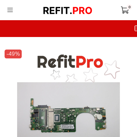
0
-49%