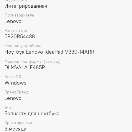
14ARR WIN R3-2200U UMA 4G APS (5B20R54438), вы
Интегрированная
получаете оригинальную деталь от проверенного
производителя, которая гарантирует стабильную работу
Производитель
вашего устройства и его долгий срок службы.
Lenovo
Part number
5B20R54438
Модель устройства
Ноутбук Lenovo IdeaPad V330-14ARR
Модель платформы (compal)
DLMVALA-F485P
Ключ OS
Windows
БрендБренд
Lenovo
Тип
Запчасть для ноутбука
Срок гарантии
3 месяца