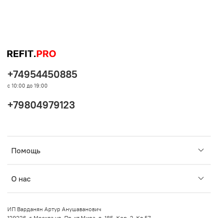
+74954450885
с 10:00 до 19:00
+79804979123
Помощь
О нас
ИП Варданян Артур Анушаванович
129226, г. Москва ул. Пр-кт Мира, д. 185, Кор. 2, Кв 57.