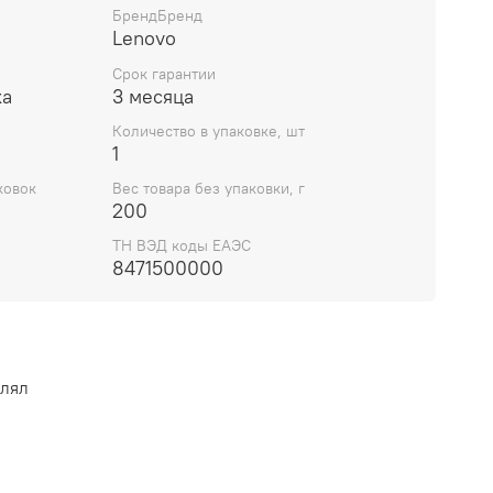
ту для ноутбука Lenovo ThinkPad Yoga 370 i5-
БрендБренд
Lenovo
NA (01HY177), вы получаете оригинальную
бренда, которая обеспечит стабильную работу
Срок гарантии
длит его срок службы.
ка
3 месяца
Количество в упаковке, шт
1
ковок
Вес товара без упаковки, г
200
ТН ВЭД коды ЕАЭС
8471500000
влял