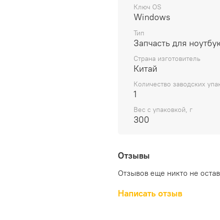
Выбирая материнскую пла
Ключ OS
Windows
7200U 8G LTE-A WIN YT 
запчасть от известного 
Тип
вашего устройства и про
Запчасть для ноутбу
Страна изготовитель
Китай
Количество заводских упа
1
Вес с упаковкой, г
300
Отзывы
Отзывов еще никто не оста
Написать отзыв