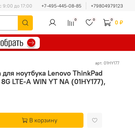
с 9:00 до 17:00
+7-495-445-08-85
+79804979123
0
0
0
0 ₽
арт.
01HY177
 для ноутбука Lenovo ThinkPad
 8G LTE-A WIN YT NA (01HY177),
В корзину