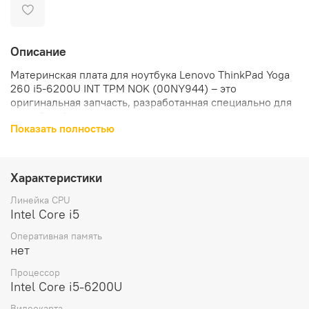
Описание
Материнская плата для ноутбука Lenovo ThinkPad Yoga
260 i5-6200U INT TPM NOK (00NY944) – это
оригинальная запчасть, разработанная специально для
устройств Lenovo.
Показать полностью
Материнская плата оснащена процессором Intel Core i5
6200U, что обеспечивает высокую производительность
и быструю работу устройства. Интегрированная
Характеристики
видеочип позволяет наслаждаться качественным
изображением на экране.
Линейка CPU
Intel Core i5
Вес материнской платы составляет 300 грамм, что
Оперативная память
делает ее легкой и удобной для установки.
нет
В комплект поставки входит только материнская плата,
Процессор
что позволяет вам выбрать дополнительные аксессуары
Intel Core i5-6200U
по своему усмотрению.
Видеокарта