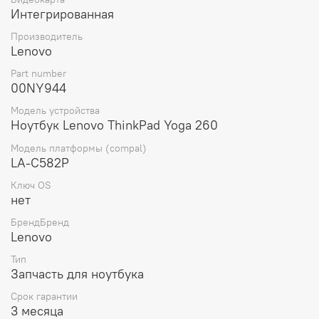
Интегрированная
Выбирая материнскую плату для ноутбука Lenovo
ThinkPad Yoga 260 i5-6200U INT TPM NOK (00NY944),
Производитель
вы получаете оригинальную запчасть от проверенного
Lenovo
производителя, которая обеспечит стабильную работу
вашего устройства и продлит его срок службы.
Part number
00NY944
Модель устройства
Ноутбук Lenovo ThinkPad Yoga 260
Модель платформы (compal)
LA-C582P
Ключ OS
нет
БрендБренд
Lenovo
Тип
Запчасть для ноутбука
Срок гарантии
3 месяца