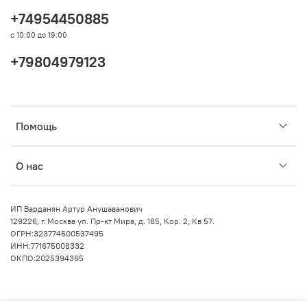
+74954450885
с 10:00 до 19:00
+79804979123
Помощь
О нас
ИП Варданян Артур Анушаванович
129226, г. Москва ул. Пр-кт Мира, д. 185, Кор. 2, Кв 57.
ОГРН:323774600537495
ИНН:771675008332
ОКПО:2025394365