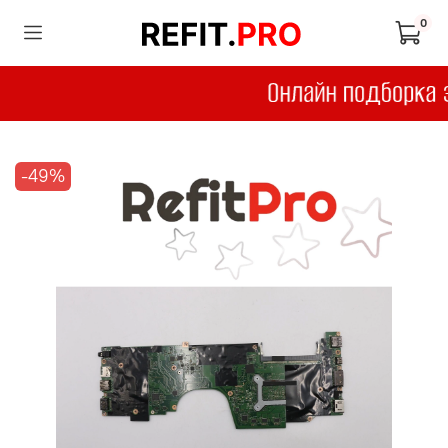
0
-49%