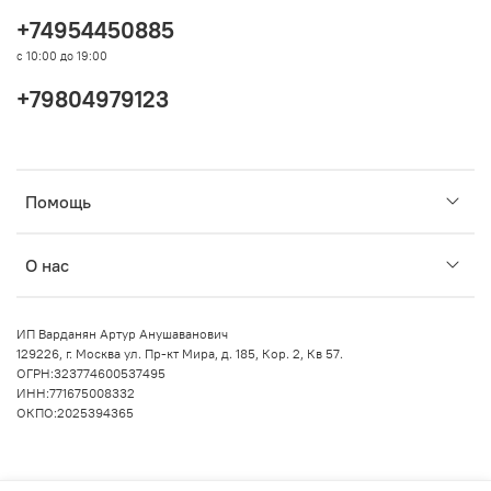
+74954450885
с 10:00 до 19:00
+79804979123
Помощь
О нас
ИП Варданян Артур Анушаванович
129226, г. Москва ул. Пр-кт Мира, д. 185, Кор. 2, Кв 57.
ОГРН:323774600537495
ИНН:771675008332
ОКПО:2025394365