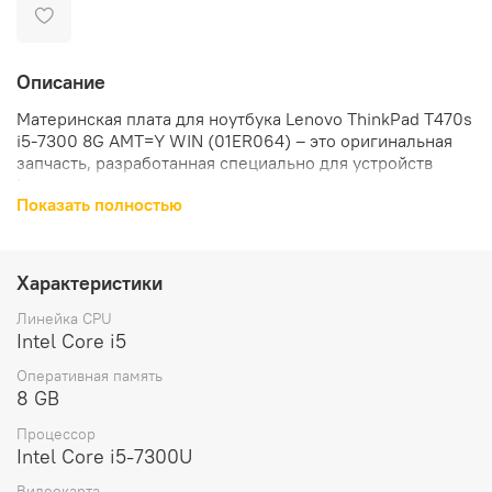
Описание
Материнская плата для ноутбука Lenovo ThinkPad T470s
i5-7300 8G AMT=Y WIN (01ER064) – это оригинальная
запчасть, разработанная специально для устройств
Lenovo.
Показать полностью
Материнская плата оснащена процессором Intel Core i5
7300U, который обеспечивает высокую
производительность и стабильность работы ноутбука.
Характеристики
Интегрированная видеочип обеспечивает качественное
Линейка CPU
и плавное воспроизведение видео, что делает работу с
Intel Core i5
графикой и мультимедиа еще более комфортной.
Оперативная память
8 GB
Комплектация материнской платы включает в себя все
необходимые компоненты для установки и
Процессор
использования.
Intel Core i5-7300U
Видеокарта