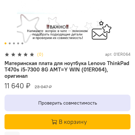
(0)
арт.
01ER064
Материнская плата для ноутбука Lenovo ThinkPad
T470s i5-7300 8G AMT=Y WIN (01ER064),
оригинал
11 640 ₽
23 047 ₽
Проверить совместимость
В корзину