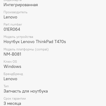
Вес материнской платы составляет всего 300 грамм,
Интегрированная
что делает ее легкой и удобной для транспортировки и
установки.
Производитель
Lenovo
Выбирая материнскую плату для ноутбука Lenovo
ThinkPad T470s i5-7300 8G AMT=Y WIN (01ER064), вы
Part number
получаете оригинальную запчасть от проверенного
01ER064
производителя, которая обеспечит стабильную и
Модель устройства
долгосрочную работу вашего устройства.
Ноутбук Lenovo ThinkPad T470s
Модель платформы (compal)
NM-B081
Ключ OS
Windows
БрендБренд
Lenovo
Тип
Запчасть для ноутбука
Срок гарантии
3 месяца