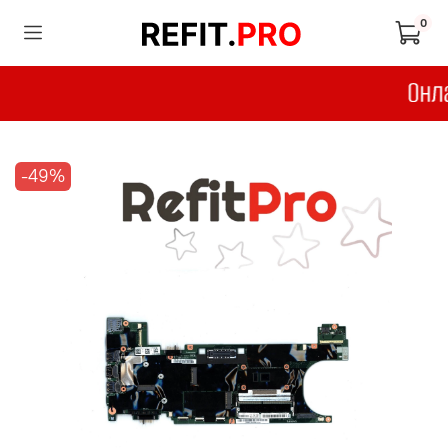
0
-49%