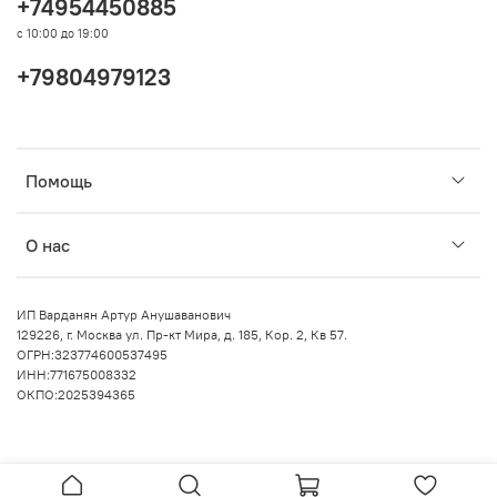
+74954450885
с 10:00 до 19:00
+79804979123
Помощь
О нас
ИП Варданян Артур Анушаванович
129226, г. Москва ул. Пр-кт Мира, д. 185, Кор. 2, Кв 57.
ОГРН:323774600537495
ИНН:771675008332
ОКПО:2025394365