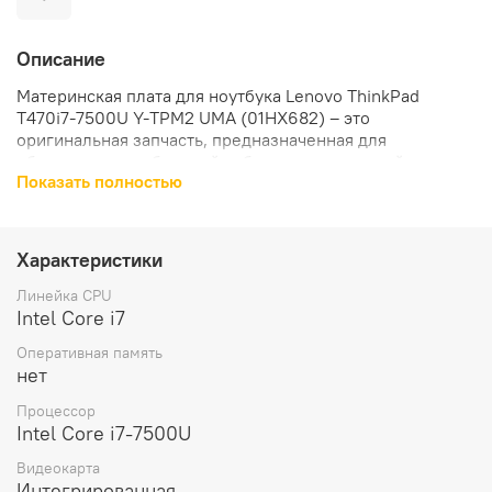
Описание
Материнская плата для ноутбука Lenovo ThinkPad
T470i7-7500U Y-TPM2 UMA (01HX682) – это
оригинальная запчасть, предназначенная для
обеспечения стабильной работы вашего устройства.
Показать полностью
Совместимость с ноутбуком Lenovo ThinkPad T470.
Материнская плата разработана специально для
Характеристики
ноутбуков Lenovo ThinkPad T470, что гарантирует ее
безупречную работу и совместимость с вашим
Линейка CPU
устройством.
Intel Core i7
Оперативная память
Процессор Intel Core i7 7500U.
нет
Материнская плата оснащена процессором Intel Core i7
Процессор
7500U, который обеспечивает высокую
Intel Core i7-7500U
производительность и быстродействие при выполнении
Видеокарта
различных задач.
Интегрированная