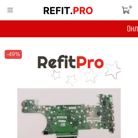
0
-49%