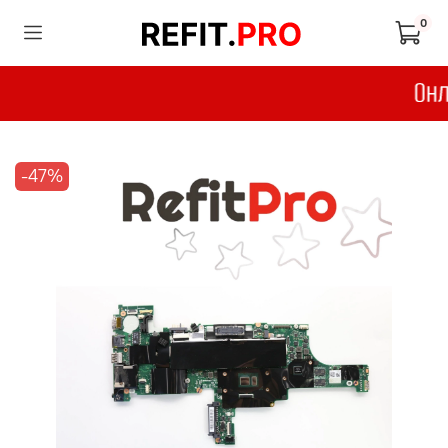
0
-47%