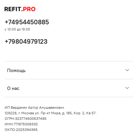
+74954450885
с 10:00 до 19:00
+79804979123
Помощь
О нас
ИП Варданян Артур Анушаванович
129226, г. Москва ул. Пр-кт Мира, д. 185, Кор. 2, Кв 57.
ОГРН:323774600537495
ИНН:771675008332
ОКПО:2025394365