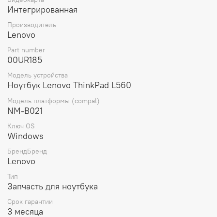
Интегрированная
Легкая и компактная материнская плата имеет вес
всего 300 грамм, что делает ее удобной для
Производитель
транспортировки и установки.
Lenovo
Приобретая материнскую плату для ноутбука Lenovo
Part number
ThinkPad L560, вы получаете оригинальную деталь от
00UR185
проверенного производителя, которая обеспечит
Модель устройства
стабильную работу вашего устройства и продлит его
Ноутбук Lenovo ThinkPad L560
срок службы.
Модель платформы (compal)
NM-B021
Ключ OS
Windows
БрендБренд
Lenovo
Тип
Запчасть для ноутбука
Срок гарантии
3 месяца