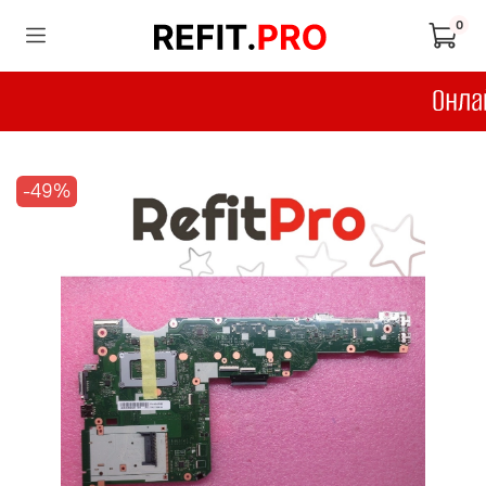
0
-49%