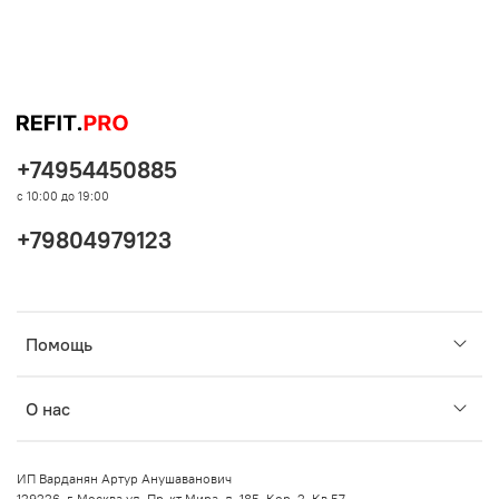
+74954450885
с 10:00 до 19:00
+79804979123
Помощь
О нас
ИП Варданян Артур Анушаванович
129226, г. Москва ул. Пр-кт Мира, д. 185, Кор. 2, Кв 57.