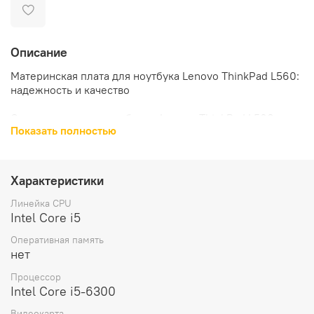
Описание
Материнская плата для ноутбука Lenovo ThinkPad L560:
надежность и качество
Совместимость с ноутбуком Lenovo ThinkPad L560
Показать полностью
Материнская плата для ноутбука Lenovo ThinkPad L560
WINi5-6300UAMTTPMLNV (00UR185) является
оригинальной деталью, разработанной специально для
Характеристики
устройства Lenovo ThinkPad L560.
Линейка CPU
Высококачественный процессор и видеочип
Intel Core i5
Оперативная память
Материнская плата оснащена процессором Intel Core
нет
i5-6300, который обеспечивает высокую
производительность и стабильность работы ноутбука.
Процессор
Интегрированная видеочип позволяет наслаждаться
Intel Core i5-6300
качественным изображением на экране.
Видеокарта