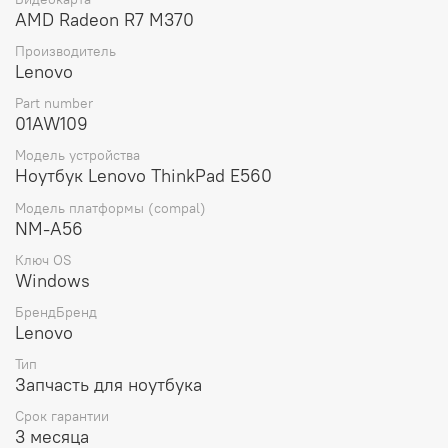
Вес материнской платы составляет всего 300 грамм,
AMD Radeon R7 M370
что делает ее легкой и удобной для транспортировки и
установки.
Производитель
Lenovo
Выбирая материнскую плату для ноутбука Lenovo
ThinkPad E560 NM-A56 Intel Core i5-6200U Radeon R7
Part number
M370 TPM WIN (01AW109), вы получаете оригинальную
01AW109
запчасть от проверенного производителя, которая
Модель устройства
обеспечит стабильную и надежную работу вашего
Ноутбук Lenovo ThinkPad E560
устройства.
Модель платформы (compal)
NM-A56
Ключ OS
Windows
БрендБренд
Lenovo
Тип
Запчасть для ноутбука
Срок гарантии
3 месяца