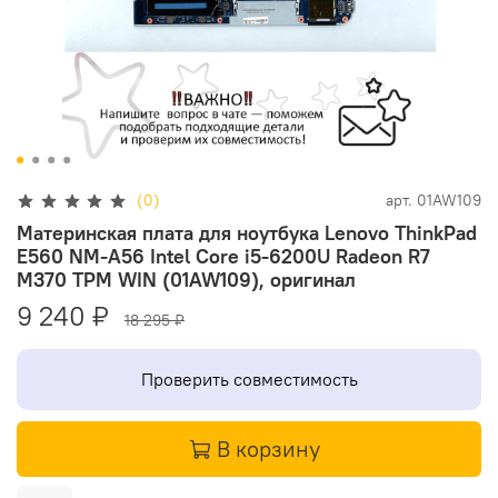
(0)
арт.
01AW109
Материнская плата для ноутбука Lenovo ThinkPad
E560 NM-A56 Intel Core i5-6200U Radeon R7
M370 TPM WIN (01AW109), оригинал
9 240 ₽
18 295 ₽
Проверить совместимость
В корзину