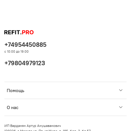
+74954450885
с 10:00 до 19:00
+79804979123
Помощь
О нас
ИП Варданян Артур Анушаванович
129226, г. Москва ул. Пр-кт Мира, д. 185, Кор. 2, Кв 57.