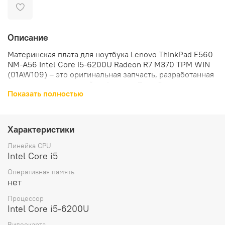
Описание
Материнская плата для ноутбука Lenovo ThinkPad E560
NM-A56 Intel Core i5-6200U Radeon R7 M370 TPM WIN
(01AW109) – это оригинальная запчасть, разработанная
специально для устройств Lenovo. Она обеспечивает
Показать полностью
высокую производительность и быстродействие,
позволяя пользователям выполнять множество задач
одновременно без замедления работы устройства.
Характеристики
Материнская плата оснащена процессором Intel Core
i5-6200U и видеочипом AMD Radeon R7 M370, которые
Линейка CPU
обеспечивают отличное качество изображения и
Intel Core i5
плавную работу графических приложений.
Оперативная память
нет
В комплект поставки материнской платы входит сама
материнская плата, что позволяет сэкономить на
Процессор
дополнительных аксессуарах.
Intel Core i5-6200U
Видеокарта