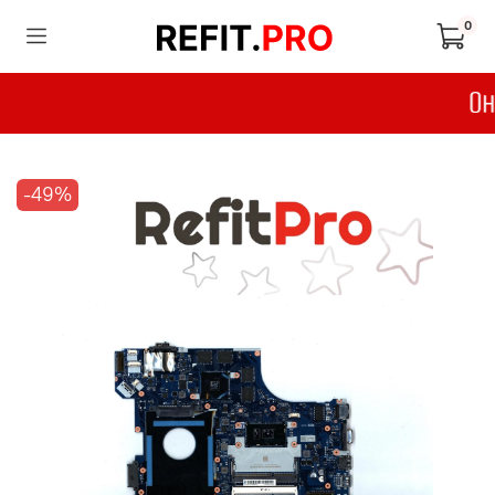
0
-49%