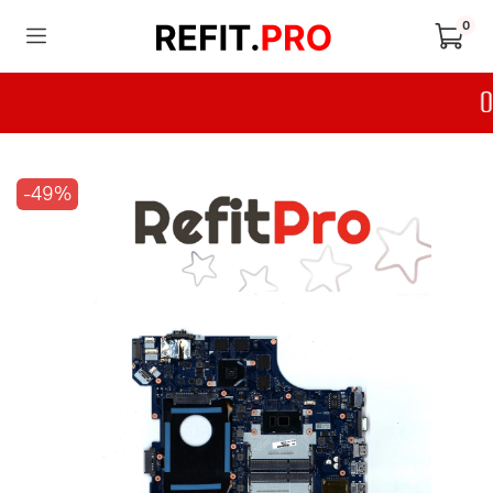
0
-49%