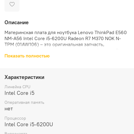
Описание
Материнская плата для ноутбука Lenovo ThinkPad E560
NM-A56 Intel Core i5-6200U Radeon R7 M370 NOK N-
TPM (01AW106) – это оригинальная запчасть,
разработанная специально для устройств Lenovo. Она
Показать полностью
обеспечивает стабильную работу устройства и
гарантирует его долгосрочную эксплуатацию.
Материнская плата оснащена процессором Intel Core
Характеристики
i5-6200U, который обеспечивает высокую
производительность и быстродействие. Это позволяет
Линейка CPU
пользователю работать с ресурсоемкими
Intel Core i5
приложениями и выполнять задачи без задержек.
Оперативная память
нет
Модель материнской платы оснащена видеочипом AMD
Radeon R7 M370. Это обеспечивает высокое качество
Процессор
изображения и плавность работы графики.
Intel Core i5-6200U
Видеокарта