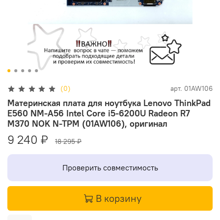
(0)
арт.
01AW106
Материнская плата для ноутбука Lenovo ThinkPad
E560 NM-A56 Intel Core i5-6200U Radeon R7
M370 NOK N-TPM (01AW106), оригинал
9 240 ₽
18 295 ₽
Проверить совместимость
В корзину