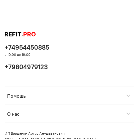
+74954450885
с 10:00 до 19:00
+79804979123
Помощь
О нас
ИП Варданян Артур Анушаванович
129226, г. Москва ул. Пр-кт Мира, д. 185, Кор. 2, Кв 57.