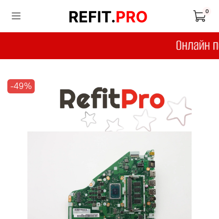
0
-49%