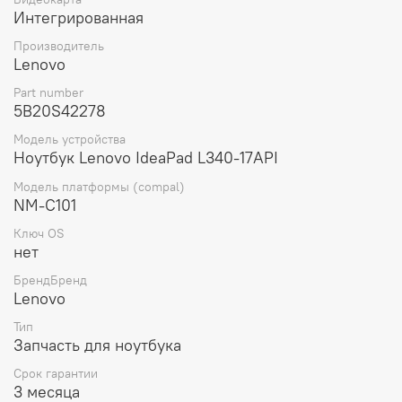
делает ее легкой и удобной для транспортировки и
Интегрированная
установки.
Производитель
Lenovo
Part number
5B20S42278
Модель устройства
Ноутбук Lenovo IdeaPad L340-17API
Модель платформы (compal)
NM-C101
Ключ OS
нет
БрендБренд
Lenovo
Тип
Запчасть для ноутбука
Срок гарантии
3 месяца