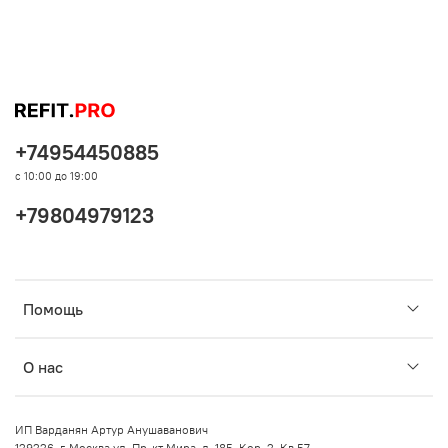
+74954450885
с 10:00 до 19:00
+79804979123
Помощь
О нас
ИП Варданян Артур Анушаванович
129226, г. Москва ул. Пр-кт Мира, д. 185, Кор. 2, Кв 57.