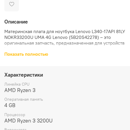
Описание
Материнская плата для ноутбука Lenovo L340-17API 81LY
NOKR33200U UMA 4G Lenovo (5B20S42278) – это
оригинальная запчасть, предназначенная для устройств
Lenovo.
Показать полностью
Материнская плата совместима с ноутбуком Lenovo
IdeaPad L340-17API.
Характеристики
Материнская плата оснащена процессором AMD Ryzen 3
3200U и интегрированной видеокартой. Это
Линейка CPU
обеспечивает высокую производительность и
AMD Ryzen 3
стабильность работы устройства.
Оперативная память
4 GB
В комплект поставки материнской платы входит сама
материнская плата.
Процессор
AMD Ryzen 3 3200U
Вес материнской платы составляет 300 грамм, что
Видеокарта