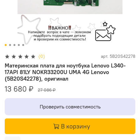
(0)
арт.
5B20S42278
Материнская плата для ноутбука Lenovo L340-
17API 81LY NOKR33200U UMA 4G Lenovo
(5B20S42278), оригинал
13 680 ₽
27 086 ₽
Проверить совместимость
В корзину