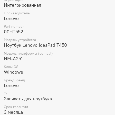
Интегрированная
Вес материнской платы составляет 300 грамм, что
делает ее легкой и удобной для транспортировки и
Производитель
установки.
Lenovo
Выбирая материнскую плату для ноутбука Lenovo
Part number
IdeaPad T450 i5-4300U UMA AMT TPM WIN (00HT552),
00HT552
вы получаете оригинальную запчасть от проверенного
Модель устройства
производителя, которая обеспечит стабильную работу
Ноутбук Lenovo IdeaPad T450
вашего устройства и продлит его срок службы.
Модель платформы (compal)
NM-A251
Ключ OS
Windows
БрендБренд
Lenovo
Тип
Запчасть для ноутбука
Срок гарантии
3 месяца