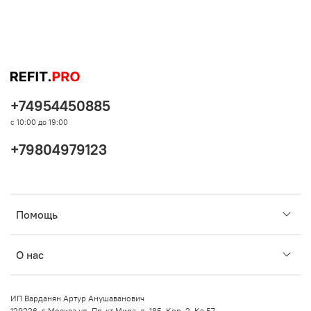
+74954450885
с 10:00 до 19:00
+79804979123
Помощь
О нас
ИП Варданян Артур Анушаванович
129226, г. Москва ул. Пр-кт Мира, д. 185, Кор. 2, Кв 57.