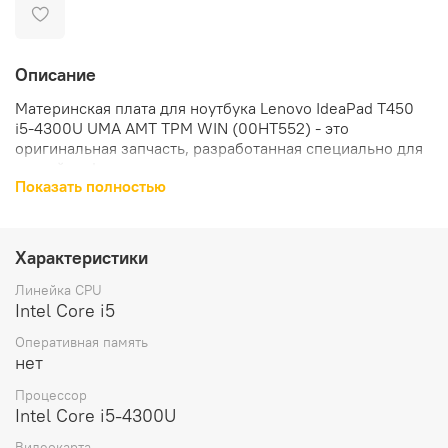
Описание
Материнская плата для ноутбука Lenovo IdeaPad T450
i5-4300U UMA AMT TPM WIN (00HT552) - это
оригинальная запчасть, разработанная специально для
устройств Lenovo.
Показать полностью
Материнская плата оснащена процессором Intel Core i5
4300U и интегрированной видеокартой, что
обеспечивает высокую производительность и
Характеристики
стабильную работу ноутбука.
Линейка CPU
Совместимость с устройствами Lenovo: данная
Intel Core i5
материнская плата разработана специально для
Оперативная память
использования в ноутбуке Lenovo IdeaPad T450.
нет
Комплектация материнской платы включает в себя все
Процессор
необходимые компоненты для установки и
Intel Core i5-4300U
использования.
Видеокарта