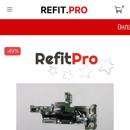
0
-49%