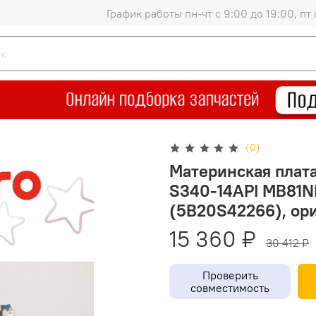
График работы пн-чт с 9:00 до 19:00, пт 
(0)
Материнская плата
S340-14API MB81
(5B20S42266), ор
15 360 ₽
30 412 ₽
Проверить
совместимость