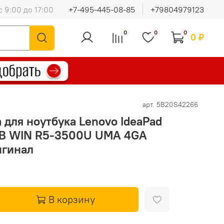
с 9:00 до 17:00
+7-495-445-08-85
+79804979123
0
0
0
0 ₽
арт.
5B20S42266
 для ноутбука Lenovo IdeaPad
NB WIN R5-3500U UMA 4GA
игинал
В корзину