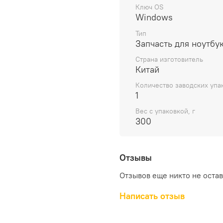
Выбирая материнскую пл
Ключ OS
Windows
MB81NB WIN R5-3500U U
оригинальную запчасть 
Тип
обеспечит стабильную ра
Запчасть для ноутбу
службы.
Страна изготовитель
Китай
Количество заводских упа
1
Вес с упаковкой, г
300
Отзывы
Отзывов еще никто не оста
Написать отзыв