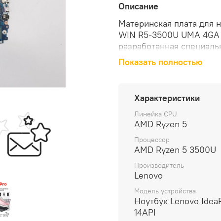
Описание
Материнская плата для 
WIN R5-3500U UMA 4GA (
разработанная специальн
Показать полностью
Материнская плата осна
обеспечивает высокую п
устройства. Интегриров
Характеристики
качественным изображен
Линейка CPU
AMD Ryzen 5
Совместимость с ноутбу
легкую установку и отсу
Процессор
AMD Ryzen 5 3500U
В комплект поставки ма
Производитель
плата, что позволяет сра
Lenovo
Модель устройства
Вес материнской платы с
Ноутбук Lenovo Idea
легкой и удобной для тр
14API