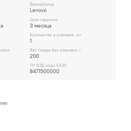
ату для ноутбука Lenovo IdeaPad S340-14API
БрендБренд
Lenovo
MA 4GA (5B20S42266), вы получаете
от проверенного производителя, которая
Срок гарантии
боту вашего устройства и продлит его срок
ка
3 месяца
Количество в упаковке, шт
1
ковок
Вес товара без упаковки, г
200
ТН ВЭД коды ЕАЭС
8471500000
влял