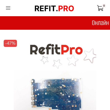
0
-47%