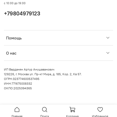
с 10:00 до 19:00
+79804979123
Помощь
О нас
ИП Варданян Артур Анушаванович
129226, г. Москва ул. Пр-кт Мира, д. 185, Кор. 2, Кв 57.
ОГРН:323774600537495
ИНН:771675008332
ОКПО:2025394365
Главная
Поиск
Корзина
Избранное