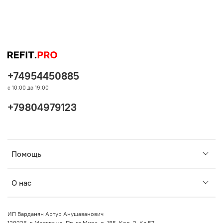
+74954450885
с 10:00 до 19:00
+79804979123
Помощь
О нас
ИП Варданян Артур Анушаванович
129226, г. Москва ул. Пр-кт Мира, д. 185, Кор. 2, Кв 57.