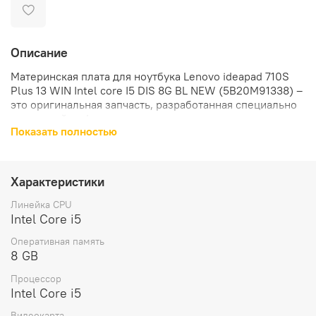
Описание
Материнская плата для ноутбука Lenovo ideapad 710S
Plus 13 WIN Intel core I5 DIS 8G BL NEW (5B20M91338) –
это оригинальная запчасть, разработанная специально
для устройств Lenovo.
Показать полностью
Материнская плата оснащена процессором Intel Core i5,
что обеспечивает высокую производительность и
быструю работу ноутбука. Модель совместимого
Характеристики
устройства – Lenovo IdeaPad 710S Plus 13.
Линейка CPU
Модель материнской платы оснащена видеочипом DIS,
Intel Core i5
который обеспечивает качественное и четкое
Оперативная память
изображение на экране.
8 GB
В комплект поставки материнской платы входит сама
Процессор
материнская плата, что позволяет сразу приступить к
Intel Core i5
установке.
Видеокарта