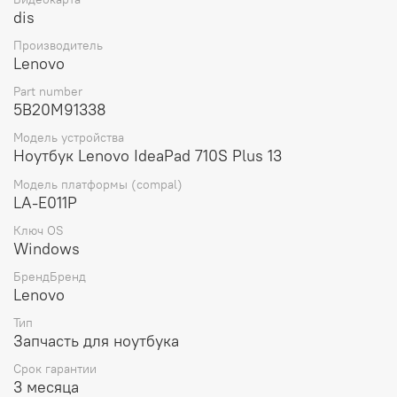
dis
Вес материнской платы составляет 300 грамм, что
делает ее легкой и удобной для транспортировки и
Производитель
установки.
Lenovo
Выбирая материнскую плату для ноутбука Lenovo
Part number
ideapad 710S Plus 13 WIN Intel core I5 DIS 8G BL NEW
5B20M91338
(5B20M91338), вы получаете оригинальную запчасть от
Модель устройства
проверенного производителя, которая обеспечит
Ноутбук Lenovo IdeaPad 710S Plus 13
стабильную работу вашего устройства и продлит его
срок службы.
Модель платформы (compal)
LA-E011P
Ключ OS
Windows
БрендБренд
Lenovo
Тип
Запчасть для ноутбука
Срок гарантии
3 месяца