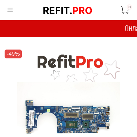
0
-49%