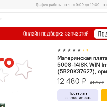
График работы пн-чт с 9:00 до 19:00, пт 
(0)
Материнская плата
500S-14ISK WIN Int
(5B20K37627), ор
12 480 ₽
24 710 ₽
Проверить
совместимость