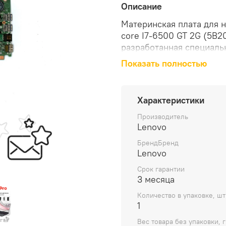
Описание
Материнская плата для н
core I7-6500 GT 2G (5B2
разработанная специаль
Показать полностью
Материнская плата оснащ
обеспечивает высокую п
позволяет пользователя
Характеристики
без замедления работы 
Производитель
Lenovo
Модель совместимого уст
БрендБренд
Видеочип GT 2G обеспеч
Lenovo
воспроизведение видео,
Срок гарантии
приложениями и играми
3 месяца
Количество в упаковке, шт
Вес материнской платы с
1
удобной для транспортир
Вес товара без упаковки, г