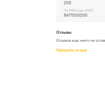
200
Выбирая материнскую пл
WIN Intel core I7-6500 
ТН ВЭД коды ЕАЭС
и надежный продукт от 
8471500000
стабильную работу вашег
Отзывы
Отзывов еще никто не оста
Написать отзыв