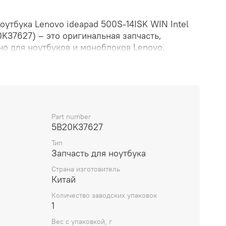
оутбука Lenovo ideapad 500S-14ISK WIN Intel
0K37627) – это оригинальная запчасть,
но для ноутбуков и моноблоков Lenovo.
ена процессором Intel Core i7-6500, который
роизводительность и быстродействие. Это
м выполнять множество задач одновременно
устройства.
Part number
5B20K37627
ройства – ноутбук Lenovo IdeaPad 500S-14ISK.
Тип
ивает качественное и плавное
Запчасть для ноутбука
 что делает работу с графически насыщенными
Страна изготовитель
 более комфортной.
Китай
Количество заводских упаковок
оставляет 300 грамм, что делает ее легкой и
1
овки и установки.
Вес с упаковкой, г