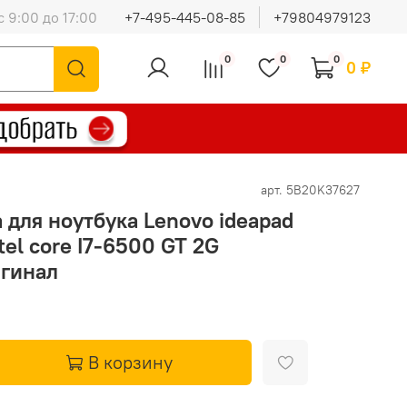
с 9:00 до 17:00
+7-495-445-08-85
+79804979123
0
0
0
0 ₽
арт.
5B20K37627
 для ноутбука Lenovo ideapad
el core I7-6500 GT 2G
игинал
В корзину