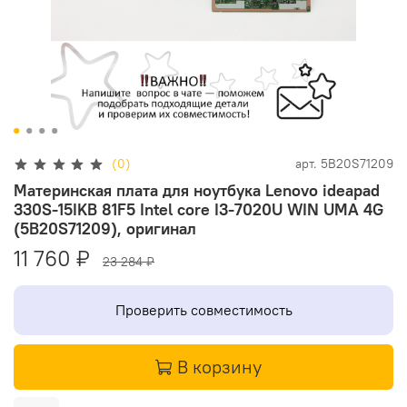
(0)
арт.
5B20S71209
Материнская плата для ноутбука Lenovo ideapad
330S-15IKB 81F5 Intel core I3-7020U WIN UMA 4G
(5B20S71209), оригинал
11 760 ₽
23 284 ₽
Проверить совместимость
В корзину