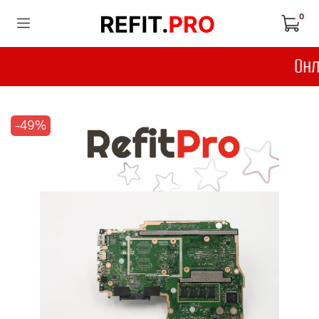
0
-49%