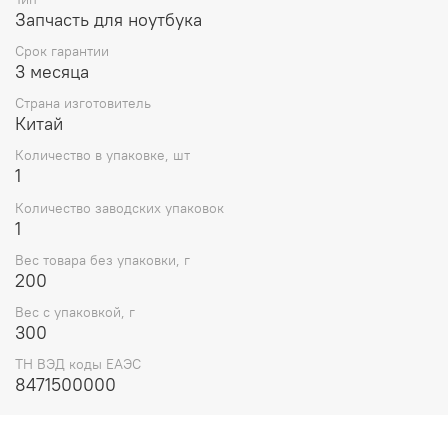
наслаждаться качественным изображением на экране
Запчасть для ноутбука
вашего ноутбука.
Срок гарантии
Комплектация и вес
3 месяца
В комплект поставки материнской платы входит только
Страна изготовитель
сама плата, без дополнительных аксессуаров. Вес
Китай
материнской платы составляет 300 грамм, что делает
Количество в упаковке, шт
ее легкой и удобной для транспортировки и установки.
1
Выбирая материнскую плату для ноутбука Lenovo
Количество заводских упаковок
ideapad 330S-15IKB 81F5 Intel core I3-7020U WIN UMA
1
4G (5B20S71209), вы получаете качественный и
надежный продукт от известного производителя
Вес товара без упаковки, г
200
Lenovo, который обеспечит стабильную работу вашего
ноутбука и улучшит его производительность.
Вес с упаковкой, г
300
ТН ВЭД коды ЕАЭС
8471500000