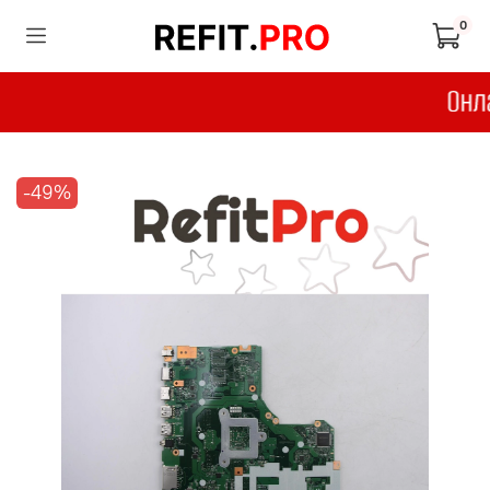
0
-49%