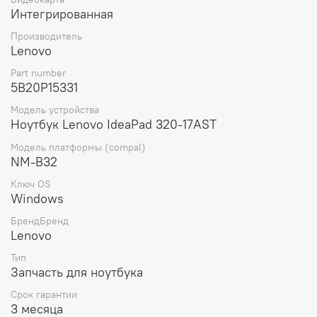
В комплект поставки материнской платы входит сама
Интегрированная
плата, что позволяет сразу приступить к установке и не
тратить время на поиск дополнительных деталей.
Производитель
Lenovo
Выбирая материнскую плату для ноутбука Lenovo
ideapad 320-17AST NM-B32 W321 AMD A4-9120 UMA NFP
Part number
WIN (5B20P15331), вы получаете оригинальную деталь
5B20P15331
от проверенного производителя, которая обеспечит
Модель устройства
стабильную работу вашего устройства и продлит его
Ноутбук Lenovo IdeaPad 320-17AST
срок службы.
Модель платформы (compal)
NM-B32
Ключ OS
Windows
БрендБренд
Lenovo
Тип
Запчасть для ноутбука
Срок гарантии
3 месяца