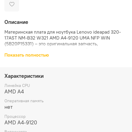
Описание
Материнская плата для ноутбука Lenovo ideapad 320-
17AST NM-B32 W321 AMD A4-9120 UMA NFP WIN
(5B20P15331) – это оригинальная запчасть,
разработанная специально для устройств Lenovo.
Показать полностью
Материнская плата предназначена для ноутбуков
Lenovo IdeaPad 320-17AST. Она обеспечивает
стабильную работу устройства, поддерживает все
Характеристики
необходимые функции и обеспечивает высокую
производительность.
Линейка CPU
AMD A4
Модель процессора AMD A4 9120, интегрированная
Оперативная память
видеочип, и вес 300 грамм делают материнскую плату
нет
легкой и компактной. Это позволяет устанавливать ее
без лишних усилий и не влияет на общую массу
Процессор
устройства.
AMD A4-9120
Видеокарта