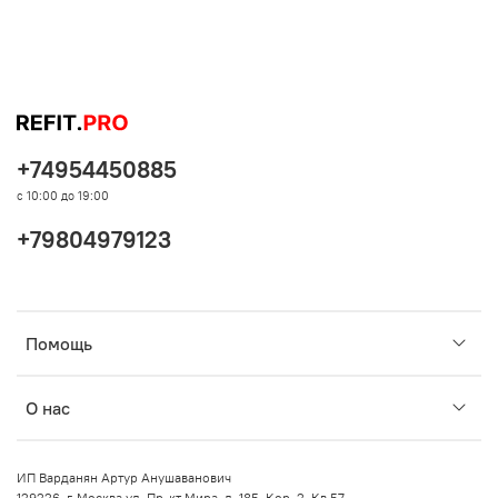
+74954450885
с 10:00 до 19:00
+79804979123
Помощь
О нас
ИП Варданян Артур Анушаванович
129226, г. Москва ул. Пр-кт Мира, д. 185, Кор. 2, Кв 57.