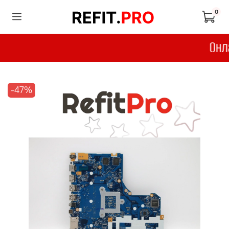
0
-47%