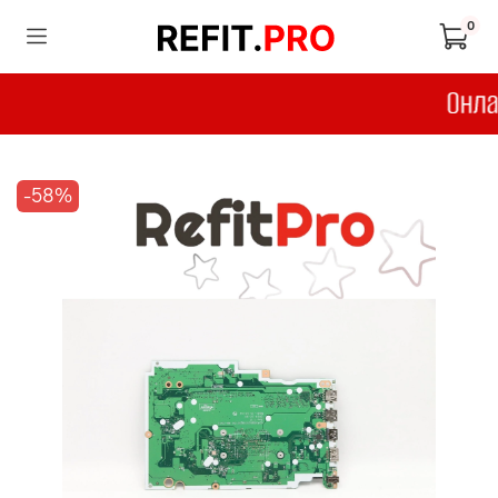
0
-58%