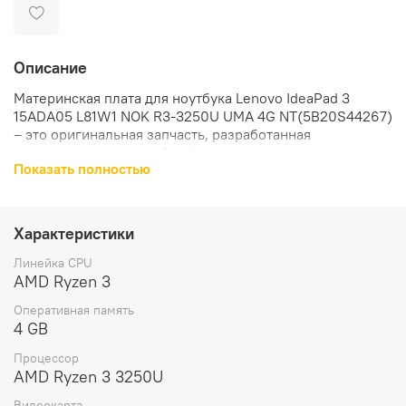
Описание
Материнская плата для ноутбука Lenovo IdeaPad 3
15ADA05 L81W1 NOK R3-3250U UMA 4G NT(5B20S44267)
– это оригинальная запчасть, разработанная
специально для устройств Lenovo.
Показать полностью
Материнская плата предназначена для ноутбуков
Lenovo IdeaPad 3 15ADA05. Она обеспечивает
стабильную работу устройства и позволяет ему
Характеристики
функционировать на высоком уровне.
Линейка CPU
Материнская плата оснащена процессором AMD Ryzen 3
AMD Ryzen 3
3250U. Это обеспечивает высокую производительность
Оперативная память
и быстродействие при выполнении различных задач,
4 GB
будь то работа с офисными приложениями, просмотр
видео или игры.
Процессор
AMD Ryzen 3 3250U
Материнская плата оборудована интегрированной
Видеокарта