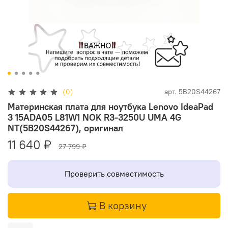
(0)
арт.
5B20S44267
Материнская плата для ноутбука Lenovo IdeaPad
3 15ADA05 L81W1 NOK R3-3250U UMA 4G
NT(5B20S44267), оригинал
11 640 ₽
27 799 ₽
Проверить совместимость
В корзину