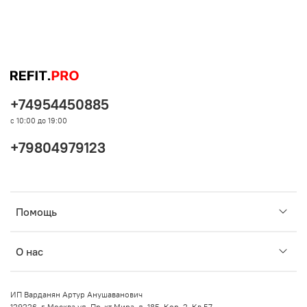
+74954450885
с 10:00 до 19:00
+79804979123
Помощь
О нас
ИП Варданян Артур Анушаванович
129226, г. Москва ул. Пр-кт Мира, д. 185, Кор. 2, Кв 57.