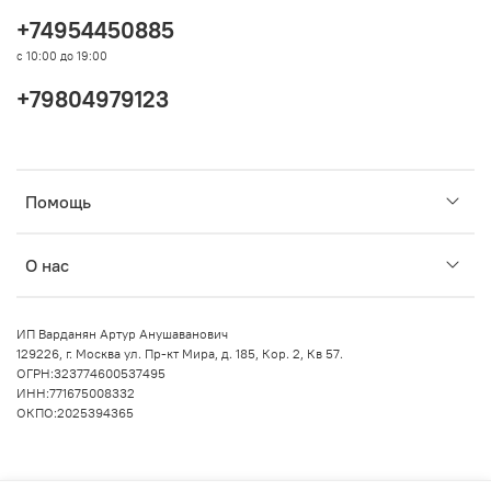
+74954450885
с 10:00 до 19:00
+79804979123
Помощь
О нас
ИП Варданян Артур Анушаванович
129226, г. Москва ул. Пр-кт Мира, д. 185, Кор. 2, Кв 57.
ОГРН:323774600537495
ИНН:771675008332
ОКПО:2025394365