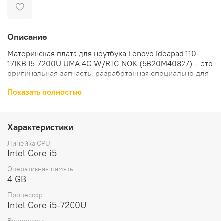
Описание
Материнская плата для ноутбука Lenovo ideapad 110-
17IKB I5-7200U UMA 4G W/RTC NOK (5B20M40827) – это
оригинальная запчасть, разработанная специально для
устройств Lenovo.
Показать полностью
Материнская плата предназначена для ноутбуков
Lenovo IdeaPad 110-17IKB. Она обеспечивает стабильную
работу устройства, позволяя ему функционировать на
Характеристики
высоком уровне производительности.
Линейка CPU
Материнская плата оснащена процессором Intel Core i5
Intel Core i5
7200U, что гарантирует быструю и плавную работу
Оперативная память
ноутбука. Интегрированная видеочип обеспечивает
4 GB
качественное и яркое изображение на экране.
Процессор
В комплект материнской платы входит только сама
Intel Core i5-7200U
плата, без дополнительных аксессуаров.
Видеокарта