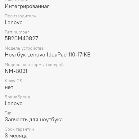
Интегрированная
Вес материнской платы составляет 300 грамм, что
делает ее легкой и удобной для транспортировки и
Производитель
установки.
Lenovo
Выбирая материнскую плату для ноутбука Lenovo
Part number
ideapad 110-17IKB I5-7200U UMA 4G W/RTC NOK
5B20M40827
(5B20M40827), вы получаете оригинальную запчасть от
Модель устройства
проверенного производителя, которая обеспечит
Ноутбук Lenovo IdeaPad 110-17IKB
стабильную работу вашего устройства и продлит его
срок службы.
Модель платформы (compal)
NM-B031
Ключ OS
нет
БрендБренд
Lenovo
Тип
Запчасть для ноутбука
Срок гарантии
3 месяца