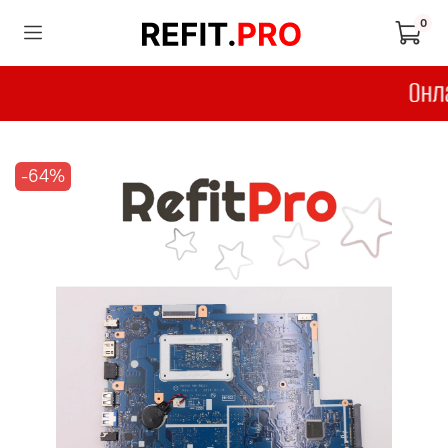
0
-64%