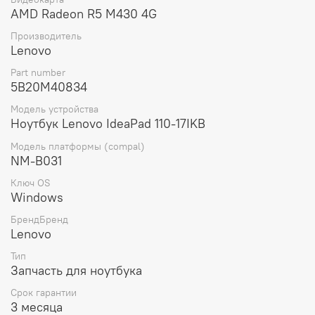
Вес материнской платы составляет 300 грамм, что
AMD Radeon R5 M430 4G
делает ее легкой и удобной для установки.
Производитель
В комплект поставки входит материнская плата.
Lenovo
Выбирая материнскую плату для ноутбука Lenovo
Part number
ideapad 110-17IKB I3-7100U 2GL 4G W/RTC WIN
5B20M40834
(5B20M40834), вы получаете оригинальную запчасть от
Модель устройства
проверенного бренда, которая обеспечит стабильную
Ноутбук Lenovo IdeaPad 110-17IKB
работу вашего устройства и позволит наслаждаться
всеми возможностями современных технологий.
Модель платформы (compal)
NM-B031
Ключ OS
Windows
БрендБренд
Lenovo
Тип
Запчасть для ноутбука
Срок гарантии
3 месяца