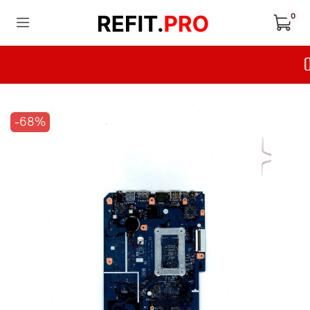
0
-68%