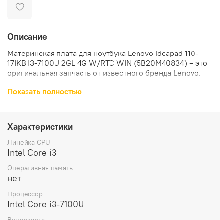
Описание
Материнская плата для ноутбука Lenovo ideapad 110-
17IKB I3-7100U 2GL 4G W/RTC WIN (5B20M40834) – это
оригинальная запчасть от известного бренда Lenovo.
Показать полностью
Материнская плата предназначена для ноутбуков
Lenovo IdeaPad 110-17IKB. Она обеспечивает стабильную
работу устройства и позволяет выполнять все
необходимые задачи.
Характеристики
Модель процессора на материнской плате – Intel Core
Линейка CPU
i3 7100U. Это обеспечивает высокую
Intel Core i3
производительность и быструю работу ноутбука.
Оперативная память
нет
Название видеочипа – AMD Radeon R5 M430 4G. Это
позволяет наслаждаться качественной графикой и
Процессор
плавным воспроизведением видео.
Intel Core i3-7100U
Видеокарта