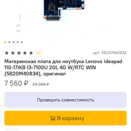
(0)
арт.
5B20M40834
Материнская плата для ноутбука Lenovo ideapad
110-17IKB I3-7100U 2GL 4G W/RTC WIN
(5B20M40834), оригинал
7 560 ₽
23 284 ₽
Проверить совместимость
В корзину