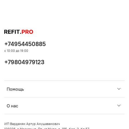
+74954450885
с 10:00 до 19:00
+79804979123
Помощь
О нас
ИП Варданян Артур Анушаванович
129226, г. Москва ул. Пр-кт Мира, д. 185, Кор. 2, Кв 57.