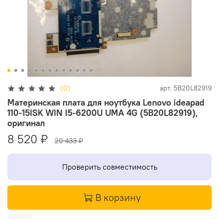
(0)
арт.
5B20L82919
Материнская плата для ноутбука Lenovo ideapad
110-15ISK WIN I5-6200U UMA 4G (5B20L82919),
оригинал
8 520 ₽
20 433 ₽
Проверить совместимость
В корзину