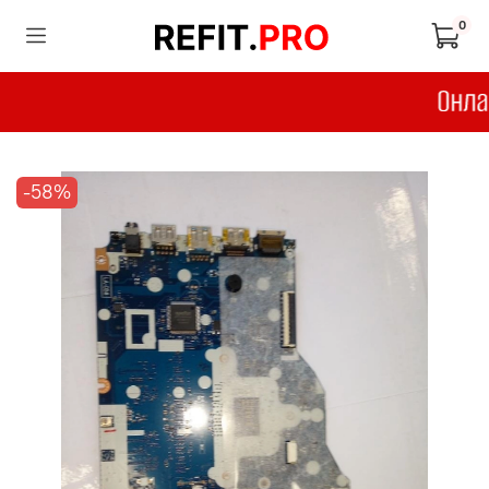
0
-58%