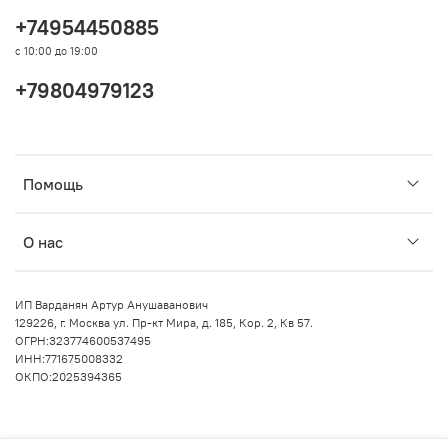
+74954450885
с 10:00 до 19:00
+79804979123
Помощь
О нас
ИП Варданян Артур Анушаванович
129226, г. Москва ул. Пр-кт Мира, д. 185, Кор. 2, Кв 57.
ОГРН:323774600537495
ИНН:771675008332
ОКПО:2025394365