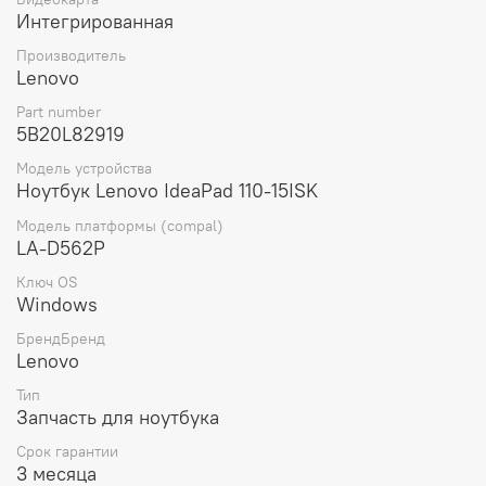
плата, что позволяет вам сразу приступить к установке.
Интегрированная
Вес материнской платы составляет 300 грамм, что
Производитель
делает ее легкой и удобной для транспортировки и
Lenovo
установки.
Part number
Выбирая материнскую плату для ноутбука Lenovo
5B20L82919
ideapad 110-15ISK WIN I5-6200U UMA 4G (5B20L82919),
Модель устройства
вы получаете оригинальную запчасть от проверенного
Ноутбук Lenovo IdeaPad 110-15ISK
производителя, которая обеспечит стабильную работу
вашего устройства и продлит его срок службы.
Модель платформы (compal)
LA-D562P
Ключ OS
Windows
БрендБренд
Lenovo
Тип
Запчасть для ноутбука
Срок гарантии
3 месяца