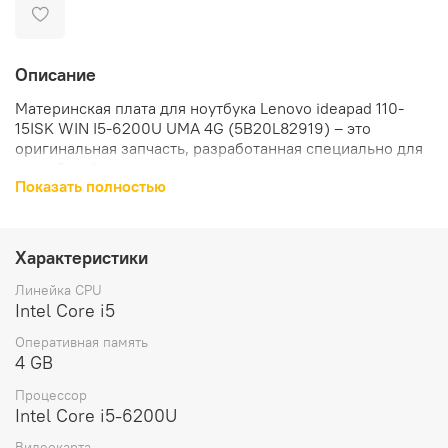
Описание
Материнская плата для ноутбука Lenovo ideapad 110-
15ISK WIN I5-6200U UMA 4G (5B20L82919) – это
оригинальная запчасть, разработанная специально для
устройств Lenovo.
Показать полностью
Материнская плата предназначена для ноутбуков
Lenovo IdeaPad 110-15ISK. Она обеспечивает стабильную
работу устройства, поддерживает все необходимые
Характеристики
функции и обеспечивает высокую производительность.
Линейка CPU
Материнская плата оснащена процессором Intel Core i5
Intel Core i5
6200U, что гарантирует быструю и плавную работу
Оперативная память
ноутбука. Интегрированная видеочип обеспечивает
4 GB
качественное изображение и позволяет наслаждаться
просмотром видео и играми.
Процессор
Intel Core i5-6200U
В комплект поставки материнской платы входит сама
Видеокарта