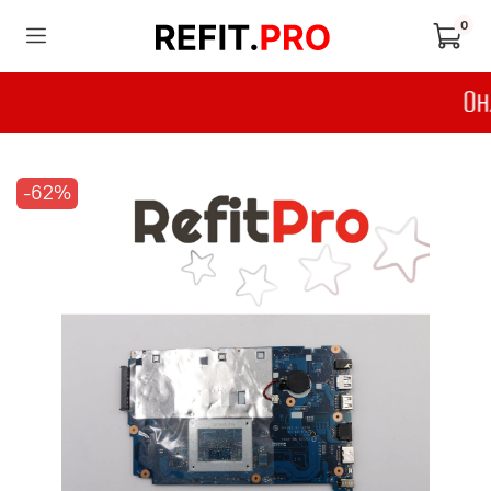
0
-62%