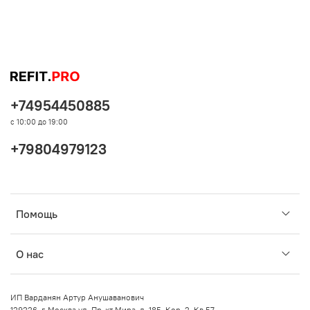
+74954450885
с 10:00 до 19:00
+79804979123
Помощь
О нас
ИП Варданян Артур Анушаванович
129226, г. Москва ул. Пр-кт Мира, д. 185, Кор. 2, Кв 57.