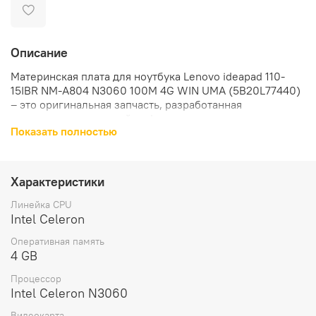
Описание
Материнская плата для ноутбука Lenovo ideapad 110-
15IBR NM-A804 N3060 100M 4G WIN UMA (5B20L77440)
– это оригинальная запчасть, разработанная
специально для устройств Lenovo.
Показать полностью
Материнская плата предназначена для ноутбуков
Lenovo IdeaPad 110-15IBR. Она обеспечивает стабильную
работу устройства и гарантирует его долгосрочную
Характеристики
эксплуатацию.
Линейка CPU
Модель процессора на материнской плате – Intel
Intel Celeron
Celeron N3060. Это обеспечивает высокую
Оперативная память
производительность и быструю обработку данных.
4 GB
Интегрированная видеочип на материнской плате
Процессор
обеспечивает качественное и плавное
Intel Celeron N3060
воспроизведение видео.
Видеокарта