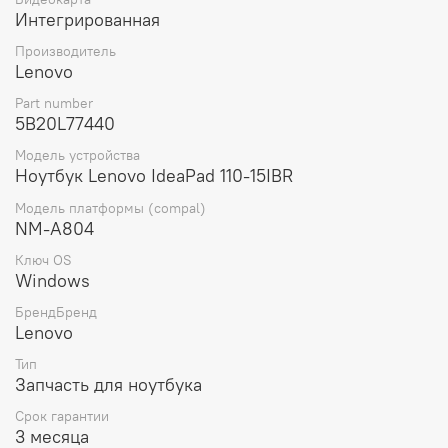
Интегрированная
Комплектация материнской платы включает в себя
только саму плату, без дополнительных аксессуаров.
Производитель
Lenovo
Вес материнской платы составляет 300 грамм, что
делает ее легкой и удобной для установки и
Part number
транспортировки.
5B20L77440
Модель устройства
Выбирая материнскую плату для ноутбука Lenovo
Ноутбук Lenovo IdeaPad 110-15IBR
ideapad 110-15IBR NM-A804 N3060 100M 4G WIN UMA
(5B20L77440), вы получаете оригинальную запчасть от
Модель платформы (compal)
проверенного производителя, которая обеспечит
NM-A804
стабильную работу вашего устройства и продлит его
срок службы.
Ключ OS
Windows
БрендБренд
Lenovo
Тип
Запчасть для ноутбука
Срок гарантии
3 месяца