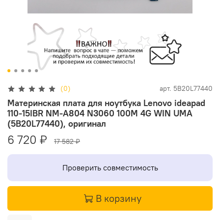
(0)
арт.
5B20L77440
Материнская плата для ноутбука Lenovo ideapad
110-15IBR NM-A804 N3060 100M 4G WIN UMA
(5B20L77440), оригинал
6 720 ₽
17 582 ₽
Проверить совместимость
В корзину