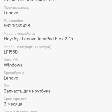
Выбирая материнскую плату для ноутбука Lenovo Flex2-
Производитель
15 W8P 4510 N15S 2G (5B20G39428), вы получаете
Lenovo
оригинальную запчасть от проверенного
производителя, которая обеспечит стабильную работу
Part number
вашего устройства и продлит его срок службы.
5B20G39428
Модель устройства
Ноутбук Lenovo IdeaPad Flex 2-15
Модель платформы (compal)
LF155B
Ключ OS
Windows
БрендБренд
Lenovo
Тип
Запчасть для ноутбука
Срок гарантии
3 месяца
Страна изготовитель