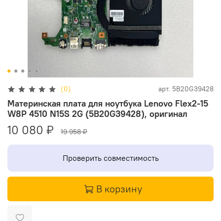
(0)
арт.
5B20G39428
Материнская плата для ноутбука Lenovo Flex2-15
W8P 4510 N15S 2G (5B20G39428), оригинал
10 080 ₽
19 958 ₽
Проверить совместимость
В корзину