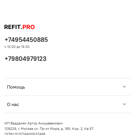
+74954450885
с 10:00 до 19:00
+79804979123
Помощь
О нас
ИП Варданян Артур Анушаванович
129226, г. Москва ул. Пр-кт Мира, д. 185, Кор. 2, Кв 57.
ОГРН:323774600537495