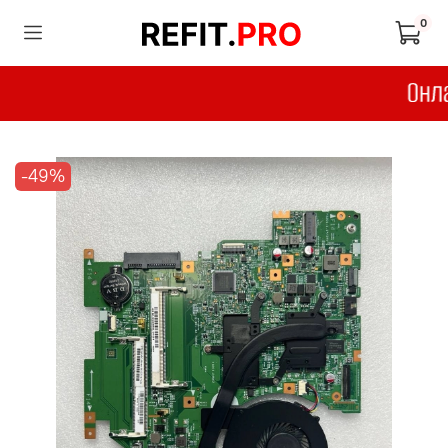
0
-49%