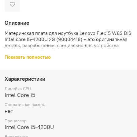
Описание
Материнская плата для ноутбука Lenovo Flex15 W8S DIS
Intel core I5-4200U 2G (90004418) – это оригинальная
деталь, разработанная специально для устройства
Lenovo IdeaPad Flex 15.
Показать полностью
Материнская плата оснащена процессором Intel Core i5
4200U и видеочипом 2G, что обеспечивает высокую
производительность и стабильную работу ноутбука.
Характеристики
Совместимость с устройствами Lenovo
Линейка CPU
Intel Core i5
Эта материнская плата разработана специально для
Оперативная память
ноутбуков и моноблоков Lenovo, что гарантирует ее
нет
безупречную работу и совместимость с вашим
устройством.
Процессор
Intel Core i5-4200U
Вес материнской платы составляет всего 300 грамм,
Видеокарта