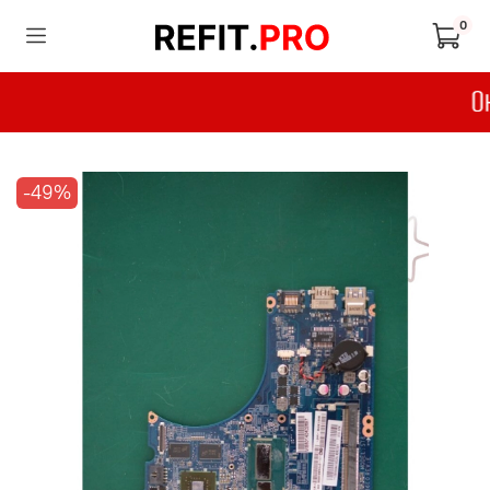
0
-49%