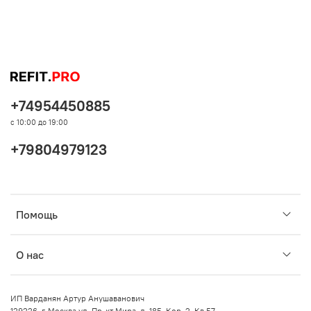
+74954450885
с 10:00 до 19:00
+79804979123
Помощь
О нас
ИП Варданян Артур Анушаванович
129226, г. Москва ул. Пр-кт Мира, д. 185, Кор. 2, Кв 57.