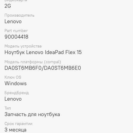
что делает ее легкой и удобной для транспортировки и
2G
установки.
Производитель
Выбирая материнскую плату для ноутбука Lenovo Flex15
Lenovo
W8S DIS Intel core I5-4200U 2G (90004418), вы
получаете оригинальную деталь от известного бренда
Part number
Lenovo, которая обеспечит стабильную работу вашего
90004418
устройства и продлит его срок службы.
Модель устройства
Ноутбук Lenovo IdeaPad Flex 15
Модель платформы (compal)
DA0ST6MB6F0/DA0ST6MB6E0
Ключ OS
Windows
БрендБренд
Lenovo
Тип
Запчасть для ноутбука
Срок гарантии
3 месяца