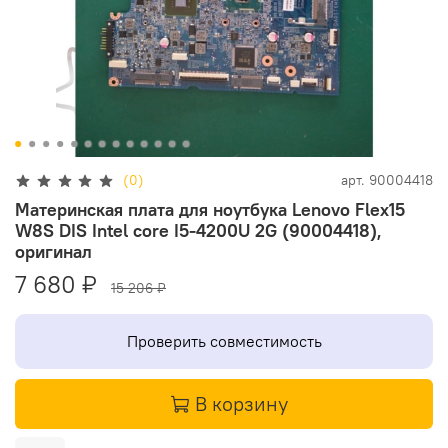
(0)
арт.
90004418
Материнская плата для ноутбука Lenovo Flex15
W8S DIS Intel core I5-4200U 2G (90004418),
оригинал
7 680 ₽
15 206 ₽
Проверить совместимость
В корзину