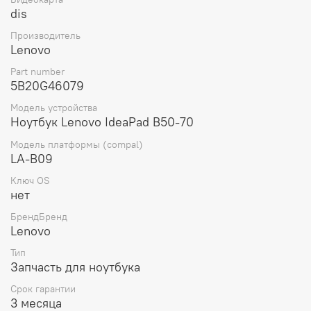
качественной графикой и видео в играх и при
dis
просмотре видео.
Производитель
В комплект поставки материнской платы входит сама
Lenovo
материнская плата.
Part number
Вес материнской платы составляет 300 грамм, что
5B20G46079
делает ее легкой и удобной для установки и
Модель устройства
транспортировки.
Ноутбук Lenovo IdeaPad B50-70
Модель платформы (compal)
LA-B09
Ключ OS
нет
БрендБренд
Lenovo
Тип
Запчасть для ноутбука
Срок гарантии
3 месяца