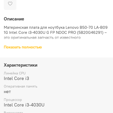
Описание
Материнская плата для ноутбука Lenovo B50-70 LA-B09
1G Intel Core i3-4030U G FP NDOC PRO (5B20G46291) –
это оригинальная запчасть от известного
производителя Lenovo.
Показать полностью
Материнская плата предназначена для использования в
ноутбуке Lenovo IdeaPad B50-70.
Характеристики
Модель процессора на материнской плате - Intel Core i3
4030U. Это обеспечивает высокую производительность
Линейка CPU
и быстродействие при выполнении различных задач,
Intel Core i3
будь то работа с офисными приложениями, просмотр
Оперативная память
видео или игры.
нет
Материнская плата оснащена видеочипом Intel HD
Процессор
Graphics 4400. Это позволяет наслаждаться
Intel Core i3-4030U
качественной графикой и плавным воспроизведением
Видеокарта