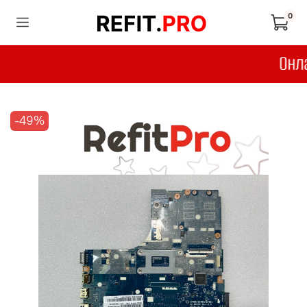
0
-49%