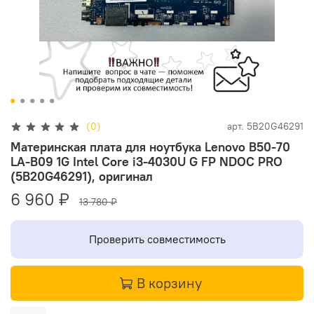
(0)
арт.
5B20G46291
Материнская плата для ноутбука Lenovo B50-70
LA-B09 1G Intel Core i3-4030U G FP NDOC PRO
(5B20G46291), оригинал
6 960 ₽
13 780 ₽
Проверить совместимость
В корзину