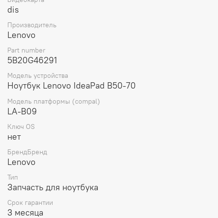
видео.
dis
В комплект поставки материнской платы входит сама
Производитель
материнская плата.
Lenovo
Вес материнской платы составляет 300 грамм, что
Part number
делает ее легкой и удобной для установки и
5B20G46291
транспортировки.
Модель устройства
Ноутбук Lenovo IdeaPad B50-70
Модель платформы (compal)
LA-B09
Ключ OS
нет
БрендБренд
Lenovo
Тип
Запчасть для ноутбука
Срок гарантии
3 месяца