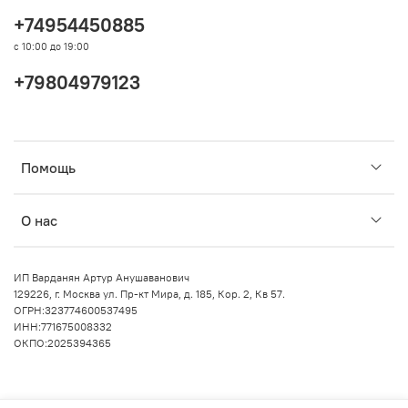
+74954450885
с 10:00 до 19:00
+79804979123
Помощь
О нас
ИП Варданян Артур Анушаванович
129226, г. Москва ул. Пр-кт Мира, д. 185, Кор. 2, Кв 57.
ОГРН:323774600537495
ИНН:771675008332
ОКПО:2025394365