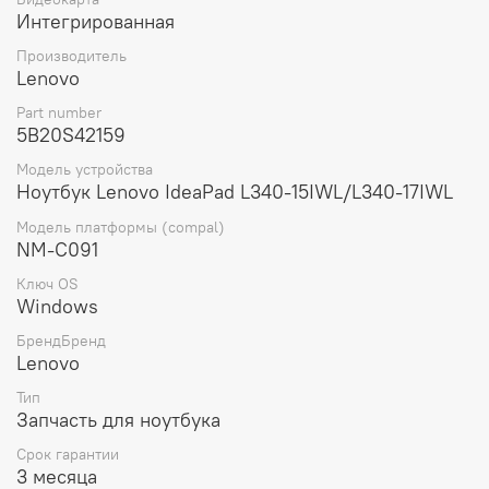
делает ее легкой и удобной для установки и
Интегрированная
транспортировки.
Производитель
Выбирая материнскую плату для ноутбука Lenovo L340-
Lenovo
15IWL/L340-17IWL L81LG WIN i3-8145U UMA 4G
(5B20S42159), вы получаете оригинальную деталь от
Part number
проверенного производителя, которая обеспечит
5B20S42159
стабильную работу вашего устройства и продлит его
Модель устройства
срок службы.
Ноутбук Lenovo IdeaPad L340-15IWL/L340-17IWL
Модель платформы (compal)
NM-C091
Ключ OS
Windows
БрендБренд
Lenovo
Тип
Запчасть для ноутбука
Срок гарантии
3 месяца