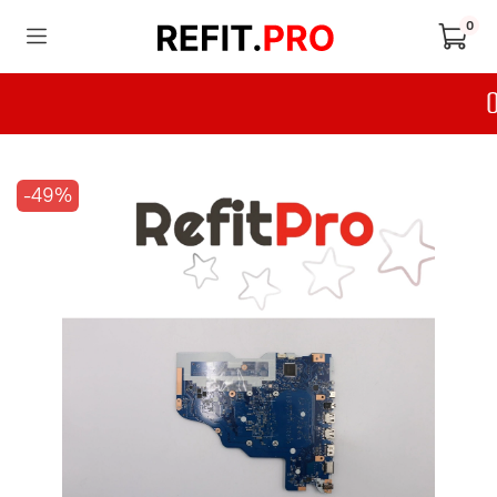
0
-49%