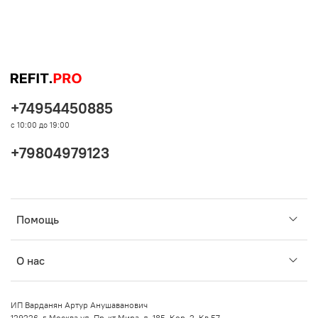
+74954450885
с 10:00 до 19:00
+79804979123
Помощь
О нас
ИП Варданян Артур Анушаванович
129226, г. Москва ул. Пр-кт Мира, д. 185, Кор. 2, Кв 57.