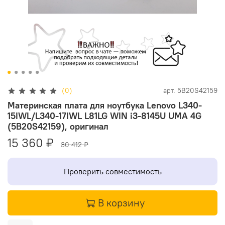
(0)
арт.
5B20S42159
Материнская плата для ноутбука Lenovo L340-
15IWL/L340-17IWL L81LG WIN i3-8145U UMA 4G
(5B20S42159), оригинал
15 360 ₽
30 412 ₽
Проверить совместимость
В корзину