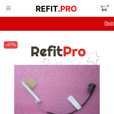
0
-47%