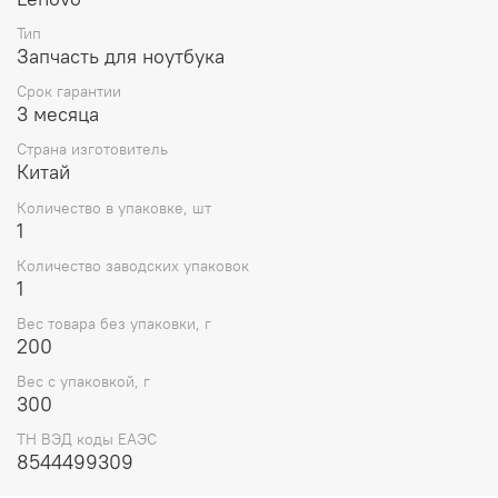
Тип
Выбирая этот кабель матрицы для вашего ноутбука
Запчасть для ноутбука
Lenovo ThinkPad T430U (04Y1194), вы получаете
оригинальную запчасть от проверенного
Срок гарантии
производителя, которая обеспечит надежную и
3 месяца
стабильную работу вашего устройства.
Страна изготовитель
Китай
Количество в упаковке, шт
1
Количество заводских упаковок
1
Вес товара без упаковки, г
200
Вес с упаковкой, г
300
ТН ВЭД коды ЕАЭС
8544499309